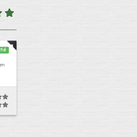
fié
en