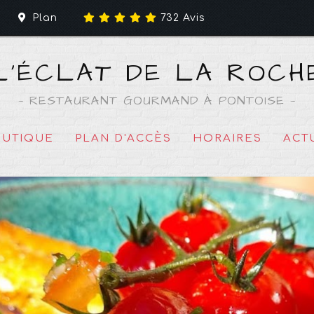
Plan
732
Avis
L'ÉCLAT DE LA ROCH
—
RESTAURANT GOURMAND À PONTOISE
—
UTIQUE
PLAN D'ACCÈS
HORAIRES
ACT